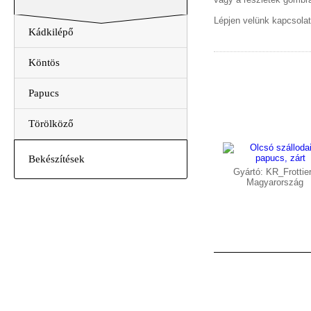
Lépjen velünk kapcsola
Kádkilépő
Köntös
Papucs
Törölköző
Bekészítések
Gyártó: KR_Frottier
Magyarország