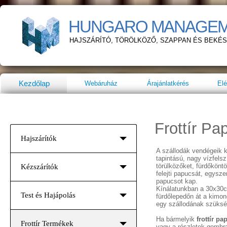
HUNGARO MANAGE
HAJSZÁRÍTÓ, TÖRÖLKÖZŐ, SZAPPAN ÉS BEKÉ
Kezdőlap
Webáruház
Árajánlatkérés
Elé
Frottír Pa
Hajszárítók
A szállodák vendégeik 
tapintású, nagy vízfel
törülközőket, fürdőkönt
Kézszárítók
felejti papucsát, egysze
papucsot kap.
Kínálatunkban a 30x30c
Test és Hajápolás
fürdőlepedőn át a kimon
egy szállodának szüksé
Ha bármelyik
frottír pa
Frottír Termékek
vagy a részletek gombra